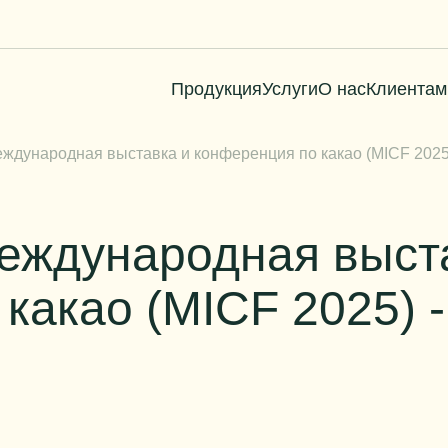
Продукция
Услуги
О нас
Клиентам
ждународная выставка и конференция по какао (MICF 2025
еждународная выст
какао (MICF 2025) -