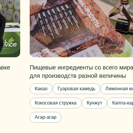
авке
Пищевые ингредиенты со всего мира
для производств разной величины
Какао
Гуаровая камедь
Лимонная к
Кокосовая стружка
Кунжут
Каппа-ка
Агар-агар