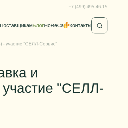
+7 (499) 495-46-15
Поставщикам
Блог
HoReCa
Контакты
) - участие "СЕЛЛ-Сервис"
авка и
 участие "СЕЛЛ-