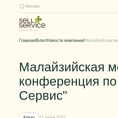
Москва
Главная
/
Блог
/
Новости компании
/
Малайзийская ме
Малайзийская м
конференция по 
Сервис"
Какао
11 июня 2025