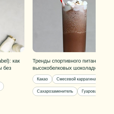
bel): как
Тренды спортивного питания: соз
ы без
высокобелковых шоколадных кок
Какао
Смесевой каррагинан
Лец
Сахарозаменитель
Гуаровая камедь