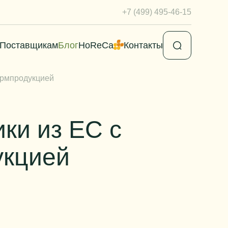
+7 (499) 495-46-15
Поставщикам
Блог
HoReCa
Контакты
армпродукцией
ки из ЕС с
укцией