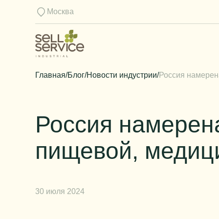
Москва
Главная
/
Блог
/
Новости индустрии
/
Россия намерен
Россия намерена
пищевой, медиц
30 июля 2024