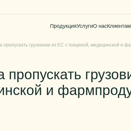
Продукция
Услуги
О нас
Клиентам
а пропускать грузовики из ЕС с пищевой, медицинской и ф
 пропускать грузови
инской и фармпрод