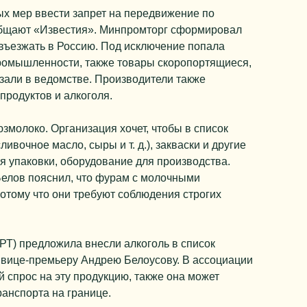
ных мер ввести запрет на передвижение по
ообщают «Известия». Минпромторг сформировал
 въезжать в Россию. Под исключение попала
ромышленности, также товары скоропортящиеся,
зали в ведомстве. Производители также
продуктов и алкоголя.
молоко. Организация хочет, чтобы в список
ивочное масло, сыры и т. д.), закваски и другие
я упаковки, оборудование для производства.
елов пояснил, что фурам с молочными
потому что они требуют соблюдения строгих
РТ) предложила внесли алкоголь в список
 вице-премьеру Андрею Белоусову. В ассоциации
 спрос на эту продукцию, также она может
ранспорта на границе.